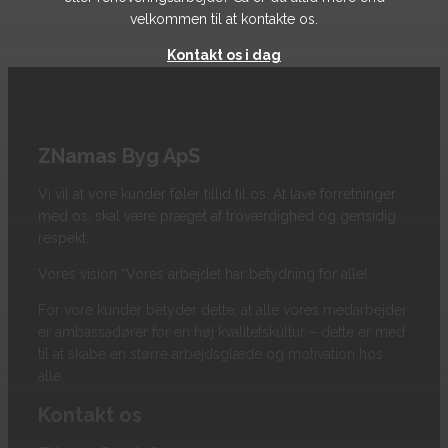
velkommen til at kontakte os.​
Kontakt os i dag
ZNamas Byg ApS
Vi vil at vore kunder føler tillid til os. At lave forretninger
med os, skal være præget af troværdighed og gensidig
respekt.
Vores vision “Vores arbejdet har betydning for alle!
For vore kunder betyder dette, at alle vores medarbejder
er ambassadører for en høj kvalitetskultur – dette er med
til at skabe en større arbejdsglæde og motivation hos
alle.
Kontakt os