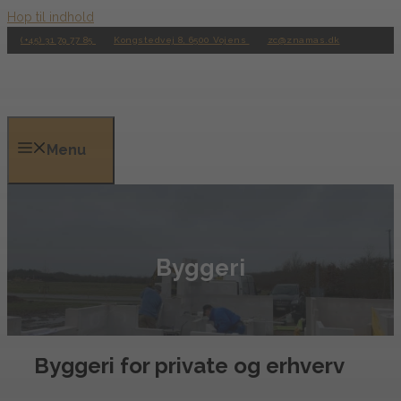
Hop til indhold
(+45) 31 79 77 85
Kongstedvej 8, 6500 Vojens
zc@znamas.dk
Menu
Byggeri
Byggeri for private og erhverv