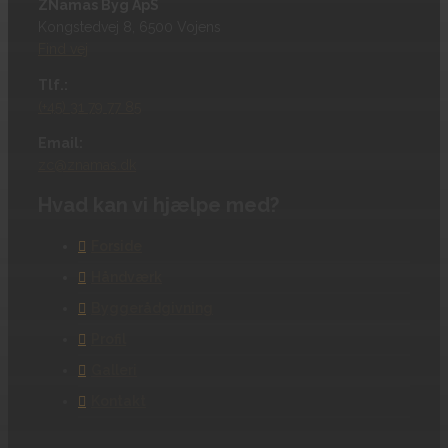
ZNamas Byg ApS
Kongstedvej 8, 6500 Vojens
Find vej
Tlf.:
(+45) 31 79 77 85
Email:
zc@znamas.dk
Hvad kan vi hjælpe med?
Forside
Håndværk
Byggerådgivning
Profil
Galleri
Kontakt