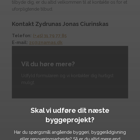
tilbyde dig, er du altid velkommen til at kontakte os for et
uforpligtende tilbud.
Kontakt Zydrunas Jonas Ciurinskas
Telefon:
(+45) 31 79 77 85
E-mail:
zc@znamas.dk
Vil du høre mere?
Udfyld formularen og vi kontakter dig hurtigst
muligt.
Skal vi udføre dit næste
byggeprojekt?
Har du spørgsmål angående byggeri, byggerådgivning
eller renoveringsarbejde? Så er du altid mere end